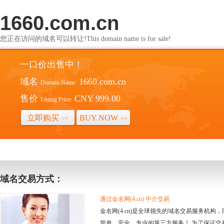
1660.com.cn
您正在访问的域名可以转让!This domain name is for sale!
一口价出售中！
域名
1660.com.cn
Domain Name:
售价
CNY 999.00
Listing Price:
立即购买
BUY NOW
>>
>>
域名交易方式：
通过金名网(4.cn) 中介交易
金名网(4.cn)是全球领先的域名交易服务机
简单、安全、专业的第三方服务！ 为了保证交