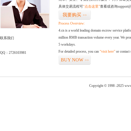
具体交易流程可
“点击这里”
查看或咨询support@
我要购买
>>
Process Overview:
4.cn is a world leading domain escrow service plat
million RMB transaction volume every year. We promi
联系我们
5 workdays.
For detailed process, you can
“visit here”
or contact
QQ：2726103981
BUY NOW
>>
Copyright © 1998 -2025 www